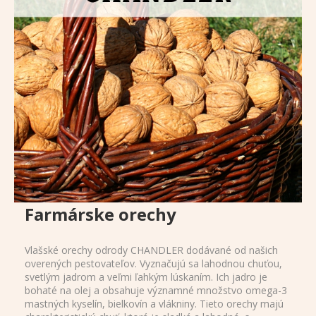
Farmárske orechy
Vlašské orechy odrody CHANDLER dodávané od našich
overených pestovateľov. Vyznačujú sa lahodnou chuťou,
svetlým jadrom a veľmi ľahkým lúskaním. Ich jadro je
bohaté na olej a obsahuje významné množstvo omega-3
mastných kyselín, bielkovín a vlákniny. Tieto orechy majú