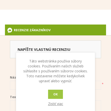
RECENZIE ZÁKAZNÍKOV
NAPÍŠTE VLASTNÚ RECENZIU
Táto webstránka používa súbory
Iba registrovaní užívatelia môžu písať recenzie
cookies. Používaním našich služieb
súhlasíte s používaním súborov cookies.
Toto nastavenie môžete kedykoľvek
Názov recenzie:
upraviť alebo vypnúť.
*
OK
Text recenzie:
Zistiť viac