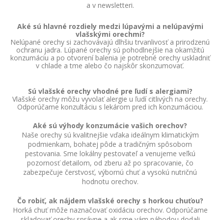
a v newsletteri.
Aké sú hlavné rozdiely medzi lúpavými a nelúpavými
vlašskými orechmi?
Nelúpané orechy si zachovávajú dlhšiu trvanlivosť a prirodzenú
ochranu jadra. Lúpané orechy sú pohodlnejšie na okamžitú
konzumáciu a po otvorení balenia je potrebné orechy uskladniť
v chlade a tme alebo čo najskôr skonzumovať.
Sú vlašské orechy vhodné pre ľudí s alergiami?
Vlašské orechy môžu vyvolať alergie u ľudí citlivých na orechy.
Odporúčame konzultáciu s lekárom pred ich konzumáciou.
Aké sú výhody konzumácie vašich orechov?
Naše orechy sú kvalitnejšie vďaka ideálnym klimatickým
podmienkam, bohatej pôde a tradičným spôsobom
pestovania. Sme lokálny pestovateľ a venujeme veľkú
pozornosť detailom, od zberu až po spracovanie, čo
zabezpečuje čerstvosť, výbornú chuť a vysokú nutričnú
hodnotu orechov.
Čo robiť, ak nájdem vlašské orechy s horkou chuťou?
Horká chuť môže naznačovať oxidáciu orechov. Odporúčame
skladovať orechy správne a ak sme vám náhodou dodali