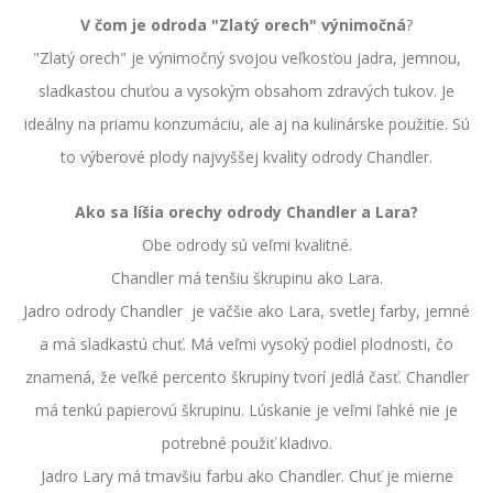
V čom je odroda "Zlatý orech" výnimočná
?
"Zlatý orech" je výnimočný svojou veľkosťou jadra, jemnou,
sladkastou chuťou a vysokým obsahom zdravých tukov. Je
ideálny na priamu konzumáciu, ale aj na kulinárske použitie. Sú
to výberové plody najvyššej kvality odrody Chandler.
Ako sa líšia orechy odrody Chandler a Lara?
Obe odrody sú veľmi kvalitné.
Chandler má tenšiu škrupinu ako Lara.
Jadro odrody Chandler je väčšie ako Lara, svetlej farby, jemné
a má sladkastú chuť. Má veľmi vysoký podiel plodnosti, čo
znamená, že veľké percento škrupiny tvorí jedlá časť. Chandler
má tenkú papierovú škrupinu. Lúskanie je veľmi ľahké nie je
potrebné použiť kladivo.
Jadro Lary má tmavšiu farbu ako Chandler. Chuť je mierne