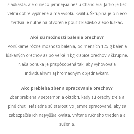
sladkastá, ale o niečo jemnejšia než u Chandlera. Jadro je tiež
veľmi dobre vyplnené a má vysokú kvalitu. Škrupina je o niečo
tvrdšia je nutné na otvorenie použiť kladivko alebo lúskač.
Aké sú možnosti balenia orechov?
Ponúkame rôzne možnosti balenia, od menších 125 g balenia
lúskaných orechov až po veľké 4 kg krabice orechov v škrupine.
Naša ponuka je prispôsobená tak, aby vyhovovala
individuálnym aj hromadným objednávkam.
Ako prebieha zber a spracovanie orechov?
Zber prebieha v septembri a októbri, kedy sú orechy zrelé a
plné chuti. Následne sú starostlivo jemne spracované, aby sa
zabezpečila ich najvyššia kvalita, vrátane ručného triedenia a
sušenia.