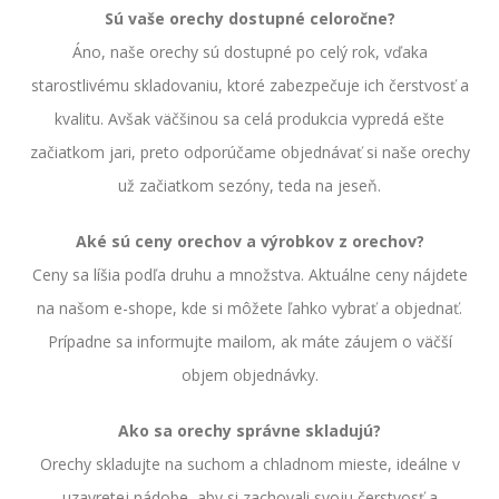
Sú vaše orechy dostupné celoročne?
Áno, naše orechy sú dostupné po celý rok, vďaka
starostlivému skladovaniu, ktoré zabezpečuje ich čerstvosť a
kvalitu. Avšak väčšinou sa celá produkcia vypredá ešte
začiatkom jari, preto odporúčame objednávať si naše orechy
už začiatkom sezóny, teda na jeseň.
Aké sú ceny orechov a výrobkov z orechov?
Ceny sa líšia podľa druhu a množstva. Aktuálne ceny nájdete
na našom e-shope, kde si môžete ľahko vybrať a objednať.
Prípadne sa informujte mailom, ak máte záujem o väčší
objem objednávky.
Ako sa orechy správne skladujú?
Orechy skladujte na suchom a chladnom mieste, ideálne v
uzavretej nádobe, aby si zachovali svoju čerstvosť a