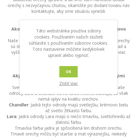
orechy s nezvyčajnou chuťou, okamžite po dodaní tovaru nás
kontaktujte, aby sme situáciu vyriešili.
Ako sa líšia ručne lúpane vlašské orechy od strojovo
Táto webstránka používa súbory
lúpaných?
cookies. Používaním našich služieb
Naše orechy sú ručne lúpané a triedené. Ručne lúpané orechy
súhlasíte s používaním súborov cookies.
sú starostlivo vybrané, čo zabezpečuje minimálny odpad a
Toto nastavenie môžete kedykoľvek
vyššiu kvalitu jadra. Strojovo lúpané môžu obsahovať viac
upraviť alebo vypnúť.
poškodených jadier.
OK
Aký je rozdiel medzi svetlými a tmavými vlašskými
orechmi?
Zistiť viac
Svetlé orechy sú čerstvejšie a majú jemnejšiu chuť. Naše
odrody Lara a Chandler sa vo farbe mierne odlišujú, čo však
nemá vplyv na kvalitu orechov.
Chandler
: Jadrá tejto odrody majú svetlejšiu, krémovo bielu
až svetlo žltkastú farbu.
Lara
: Jadrá odrody Lara majú o niečo tmavšiu, svetlohnedú až
zlatistú farbu.
Tmavšia farba jadra je spôsobená len druhom orechu.
Tmavé orechy môžu byť staršie a mať výraznejšiu, niekedy