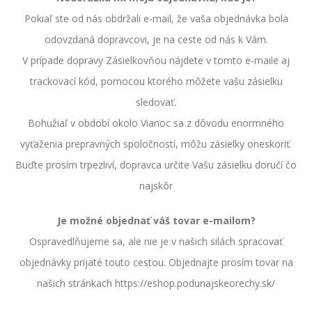
Pokiaľ ste od nás obdržali e-mail, že vaša objednávka bola
odovzdaná dopravcovi, je na ceste od nás k Vám.
V prípade dopravy Zásielkovňou nájdete v tomto e-maile aj
trackovací kód, pomocou ktorého môžete vašu zásielku
sledovať.
Bohužiaľ v období okolo Vianoc sa z dôvodu enormného
vyťaženia prepravných spoločností, môžu zásielky oneskoriť.
Buďte prosím trpezliví, dopravca určite Vašu zásielku doručí čo
najskôr
Je možné objednať váš tovar e-mailom?
Ospravedlňujeme sa, ale nie je v našich silách spracovať
objednávky prijaté touto cestou. Objednajte prosím tovar na
našich stránkach https://eshop.podunajskeorechy.sk/