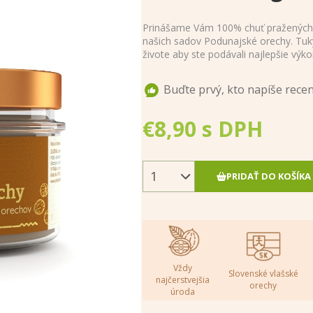
Prinášame Vám 100% chuť pražených 
našich sadov Podunajské orechy. Tuk
živote aby ste podávali najlepšie výk
Buďte prvý, kto napíše rece
€8,90 s DPH
PRIDAŤ DO KOŠÍKA
Vždy
Slovenské vlašské
najčerstvejšia
orechy
úroda