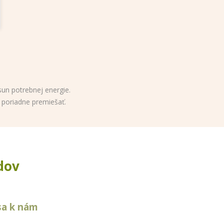
sun potrebnej energie.
í poriadne premiešať.
dov
sa k nám