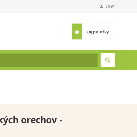
Účet
(0)
položky
kých orechov -