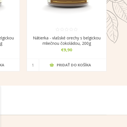
elgickou
Nátierka - vlašské orechy s belgickou
0g
mliečnou čokoládou, 200g
€9,90
KA
PRIDAŤ DO KOŠÍKA