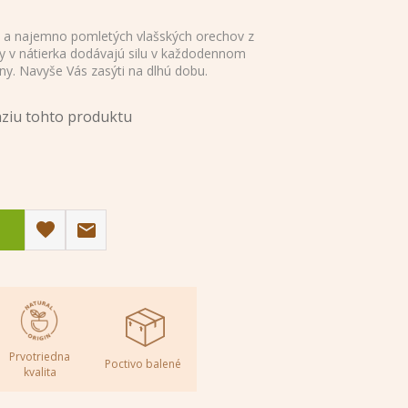
a najemno pomletých vlašských orechov z
y v nátierka dodávajú silu v každodennom
ony. Navyše Vás zasýti na dlhú dobu.
nziu tohto produktu
Prvotriedna
Poctivo balené
kvalita