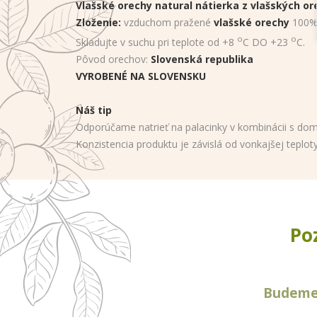
Vlašské orechy natural nátierka z vlašských o
Zloženie:
vzduchom pražené
vlašské orechy
100%
o
o
Skladujte v suchu pri teplote od +8
C DO +23
C.
Pôvod orechov:
Slovenská republika
VYROBENÉ NA SLOVENSKU
Náš tip
Odporúčame natrieť na palacinky v kombinácii s dom
Konzistencia produktu je závislá od vonkajšej teplo
Po
Budeme 