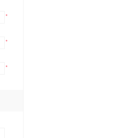
*
*
*