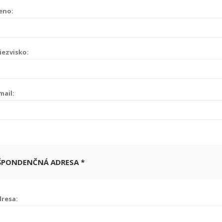
eno:
iezvisko:
mail:
ŠPONDENČNÁ ADRESA *
resa: