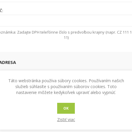
Č:
známka: Zadajte DPH telefónne číslo s predvoľbou krajiny (napr. CZ 111 
11)
ADRESA
Táto webstránka používa súbory cookies. Používaním našich
ajiny:
služieb súhlasíte s používaním súborov cookies. Toto
nastavenie môžete kedykoľvek upraviť alebo vypnúť.
OK
Zistiť viac
NKY