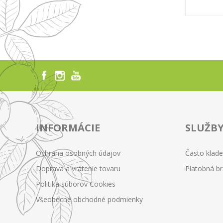
INFORMÁCIE
SLUŽB
Ochrana osobných údajov
Často klad
Doprava a vrátenie tovaru
Platobná b
Politika súborov Cookies
Všeobecné obchodné podmienky