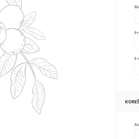
M
Pr
E-
KORE
Ad