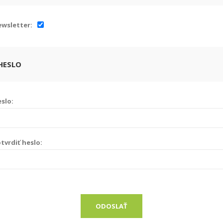
wsletter:
HESLO
slo:
tvrdiť heslo:
ODOSLAŤ