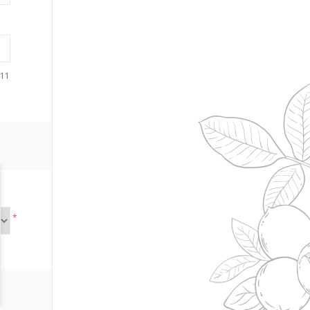
111
*