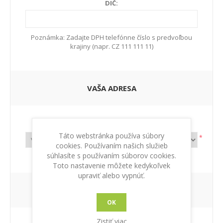
DIČ:
Poznámka: Zadajte DPH telefónne číslo s predvoľbou
krajiny (napr. CZ 111 111 11)
VAŠA ADRESA
Krajiny:
Táto webstránka používa súbory
*
cookies. Používaním našich služieb
súhlasíte s používaním súborov cookies.
Toto nastavenie môžete kedykoľvek
upraviť alebo vypnúť.
NOVINKY
OK
Zistiť viac