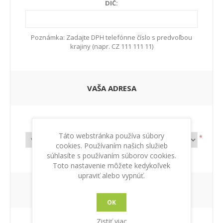
DIČ:
Poznámka: Zadajte DPH telefónne číslo s predvoľbou
krajiny (napr. CZ 111 111 11)
VAŠA ADRESA
Krajiny:
Táto webstránka používa súbory
*
cookies. Používaním našich služieb
súhlasíte s používaním súborov cookies.
Toto nastavenie môžete kedykoľvek
upraviť alebo vypnúť.
NOVINKY
OK
Zistiť viac